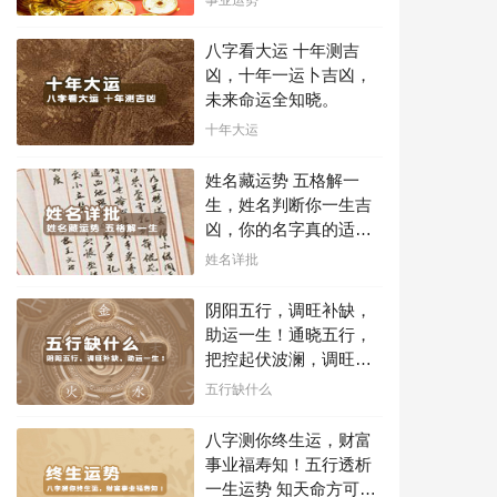
事业天赋，扭转当下不
利困局！！
八字看大运 十年测吉
凶，十年一运卜吉凶，
未来命运全知晓。
十年大运
姓名藏运势 五格解一
生，姓名判断你一生吉
凶，你的名字真的适合
你吗？
姓名详批
阴阳五行，调旺补缺，
助运一生！通晓五行，
把控起伏波澜，调旺补
缺，助运你的一生！
五行缺什么
八字测你终生运，财富
事业福寿知！五行透析
一生运势 知天命方可福