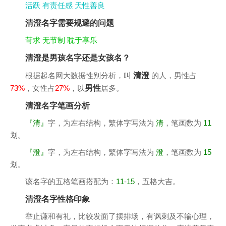
活跃
有责任感
天性善良
清澄名字需要规避的问题
苛求
无节制
耽于享乐
清澄是男孩名字还是女孩名？
根据起名网大数据性别分析，叫
清澄
的人，男性占
73%
，女性占
27%
，以
男性
居多。
清澄名字笔画分析
『清』
字，为左右结构，繁体字写法为
清
，笔画数为
11
划。
『澄』
字，为左右结构，繁体字写法为
澄
，笔画数为
15
划。
该名字的五格笔画搭配为：
11
-
15
，五格大吉。
清澄名字性格印象
举止谦和有礼，比较发面了摆排场，有讽刺及不输心理，