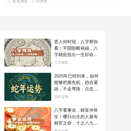
思,象征出现，生财。更生名字寓意人际关系
起名测名
51浏览
密切、有恒心、勇于接受挑战，也寓意理性明
智，处事果断，事业有成，名扬天下。...
贵人何时现，八字帮你
看！平阴阳断祸福，八
字精批批出一生好命
运！
八字精批
2025年已经到来，如何
能够把握先机，趋吉避
凶，不走弯路，点击此
处查看！
流年运势
八字看事业，财富伴终
生！哪日出生的人最有
财官之命，十之八九是
大官或富豪，解读您的
事业运势