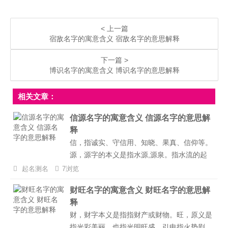
< 上一篇
宿敌名字的寓意含义 宿敌名字的意思解释
下一篇 >
博识名字的寓意含义 博识名字的意思解释
相关文章：
信源名字的寓意含义 信源名字的意思解
释
信，指诚实、守信用、知晓、果真、信仰等。
源，源字的本义是指水源,源泉。指水流的起
始处，引申为来历、根由，达源。信源名字寓
起名测名
7浏览
意公正、热爱生命、合群，也寓意聪明过人，
财旺名字的寓意含义 财旺名字的意思解
思维敏捷，走向成功之路。...
释
财，财字本义是指指财产或财物。旺，原义是
指光彩美丽，也指光明旺盛，引申指火势剧