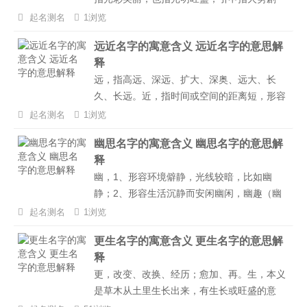
烈，也形容事业兴隆、发达、繁盛。财旺名字
起名测名
1浏览
寓意富有激情、逻辑性强、讲究效率，也寓意
远近名字的寓意含义 远近名字的意思解
为人正直守信，聪明有智慧，事业有成就，享
释
受美好生活。...
远，指高远、深远、扩大、深奥、远大、长
久、长远。近，指时间或空间的距离短，形容
关系密切，亲密。也有相似、差不多的意思。
起名测名
1浏览
远近名字寓意道德感重、保护他人、公平，也
幽思名字的寓意含义 幽思名字的意思解
寓意性格豁达，胆略过人，有远大抱负，事业
释
有成，一生幸福。...
幽，1、形容环境僻静，光线较暗，比如幽
静；2、形容生活沉静而安闲幽闲，幽趣（幽
雅的趣味）。思，意为怀念、考虑、想念。也
起名测名
1浏览
有思齐、思路、新颖独到的构思、意趣等意
更生名字的寓意含义 更生名字的意思解
思。幽思名字寓意慎重、正直、勇气十足，也
释
寓意为人坦荡，意志坚定，成功在望，名利双
更，改变、改换、经历；愈加、再。生，本义
收。...
是草木从土里生长出来，有生长或旺盛的意