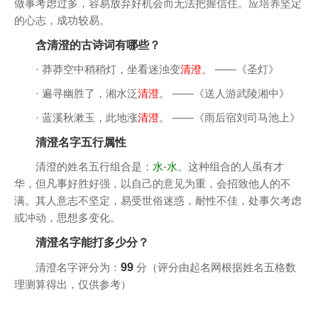
做事考虑过多，容易放弃好机会而无法把握信住。应培养坚定
的心志，成功较易。
含清澄的古诗词有哪些？
· 莽莽空中稍稍灯，坐看迷浊变
清澄
。 ——《圣灯》
· 遍寻幽胜了，湘水泛
清澄
。 ——《送人游武陵湘中》
· 蓝溪秋漱玉，此地涨
清澄
。 ——《雨后宿刘司马池上》
清澄名字五行属性
清澄的姓名五行组合是：
水
-
水
。这种组合的人虽有才
华，但凡事好胜好强，以自己的意见为重，会招致他人的不
满。其人意志不坚定，易受世俗迷惑，耐性不佳，处事欠考虑
或冲动，思想多变化。
清澄名字能打多少分？
清澄名字评分为：
99
分（评分由起名网根据姓名五格数
理测算得出，仅供参考）