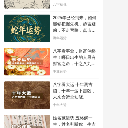
运！
八字精批
2025年已经到来，如何
能够把握先机，趋吉避
凶，不走弯路，点击此
处查看！
流年运势
八字看事业，财富伴终
生！哪日出生的人最有
财官之命，十之八九是
大官或富豪，解读您的
事业运势
事业天赋，扭转当下不
利困局！！
八字看大运 十年测吉
凶，十年一运卜吉凶，
未来命运全知晓。
十年大运
姓名藏运势 五格解一
生，姓名判断你一生吉