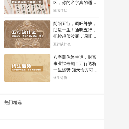
凶，你的名字真的适合
你吗？
姓名详批
阴阳五行，调旺补缺，
助运一生！通晓五行，
把控起伏波澜，调旺补
缺，助运你的一生！
五行缺什么
八字测你终生运，财富
事业福寿知！五行透析
一生运势 知天命方可福
寿绵长终生富贵！
终生运势
热门精选