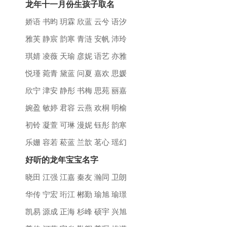
龙年十一月份生孩子取名
娇语 书昀 玥霖 欣蓝 云兮 语汐
雅芙 静宸 韵寒 青涟 安帆 沛玲
琪婧 凌薇 天瑜 彦妮 语艺 亦雅
悦瑾 菀青 黛蓝 问夏 嘉欢 思媛
欣宁 津安 静彤 书梅 思苑 丽嘉
婉盈 敏婷 君容 云燕 欢桐 明榆
初铃 凝萱 可琳 漫妮 钰彤 韵寒
乐姗 容若 菘蓝 兰歆 茗心 瑶幻
好听的龙年宝宝名字
晓田 江强 江嘉 秦友 瀚同 卫朗
华传 宁宏 珩江 郴勤 瑜旭 瑜璟
凯易 源成 正海 杉峰 硕宇 兴旭