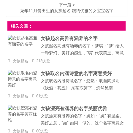
下一篇 >
龙年11月份出生的女孩起名 婉约优雅的女宝宝名字
相关文章：
女孩起名高雅有涵养的名字
女孩起名高雅有涵养的名字：梦琪：“梦” 给人
一种梦幻、美好的感觉，“琪” 代表美玉。寓意
女孩如美玉般珍贵，生活充满梦幻色彩。羽
女孩起名
213浏览
墨：“羽” 有轻盈、自由之意，“墨” 代表文化、
女孩取名内涵诗意的名字寓意美好
内涵。寓意女孩气质轻盈，富有文化内涵。思
女孩取名内涵诗意名字：悠然：取自陶渊明
萱：“思” 有思考、思想之意，“萱” 代表萱草，
《饮酒・其五》“采菊东篱下，悠然见南
象征美丽和坚强。这个名字寓意女孩善于思
山”。“悠” 有悠然自得之意，“然” 表示自然、
考，美丽且坚强，有内涵。...
女孩起名
61浏览
坦然。寓意女孩心态平和，生活悠闲自在。诗
女孩漂亮有涵养的名字美丽优雅
涵：“诗” 富有诗意，“涵” 有涵养、包容之意。
女孩漂亮有涵养的名字：婉如：“婉” 有温柔、
寓意女孩有文学艺术修养，内心丰富，有包容
美好之意，“如” 如同、似的。这个名字寓意女
之心。...
孩温柔婉约，如同美丽的花朵一般，令人赏心
女孩起名
60浏览