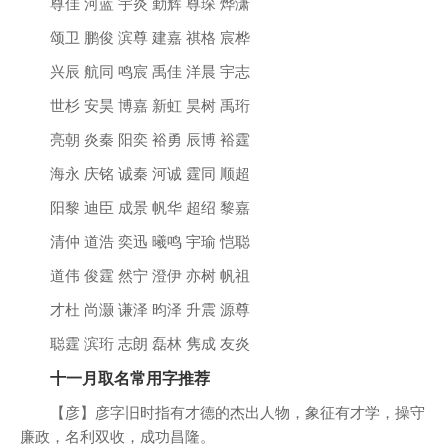
尊佳 河蓝 宇炎 勤辉 尊琛 烨潇
颂卫 鹏俊 滨尊 建嘉 祺格 宸桦
兴辰 航同 鸣宸 禹佳 洋晨 宇志
世杉 安昊 博嘉 新虹 昊树 禹珩
亮朝 炎秦 阳奕 裕勇 辰博 裕霆
海永 庆铭 诚秦 河诚 霆同 顺超
阳黎 迪臣 成景 帆华 超绍 黎嘉
清仲 道浩 奕迅 曦鸣 宇瑜 恺聪
道伟 俊霆 然宁 澄伊 亦树 帆祖
才杜 尚灏 谦泽 昀泽 升震 源尊
聪霆 滨珩 志朗 磊林 隽成 友炎
十一月取名常用字推荐
【彦】彦字旧时指有才德的杰出人物，象征有才学，操守
廉政，名利双收，成功昌隆。