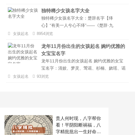
悦目。墨韵：“墨” 代表文化、艺术，“韵” 有韵
独特稀少女孩名字大全
味、情趣之意。这个名字寓意女孩有文化底
独特稀少女孩名字大全：楚辞名字【绎
蕴，充满艺术气息，富有韵味。雪凝：“雪” 洁
心】“有美一人兮心不绎”——《楚辞·九
白纯净，寓意女孩的心灵纯洁无暇；“凝” 有凝
辩》，诗经名字【苾芬】来源： “苾芬孝祀，
聚、集中之意，象征着女孩的美丽和气质凝聚
女孩起名
8954浏览
神嗜饮食”——《诗经·谷风之什·楚茨》，论
在一起，令人瞩目。...
龙年11月份出生的女孩起名 婉约优雅的
语名字【子文】来源： “君子以文会友，以友
女宝宝名字
辅仁”——《论语·颜渊》...
龙年11月份出生的女孩起名 婉约优雅的女宝
宝名字：清姣、梦灵、莺谣、杉楠、娆瑶、谣
菲、芬敏、泽诗、筱敏、英芝、贞芸、娣婉、
女孩起名
93浏览
瑞碧、颍喧、晗婷、欢熙、琳晴、婷如、淑
辰、曼茹、晴怡、琳金、琳洁、惠铃、碧嘉、
贞英、晴颖、丹莉、怡曼、云婷、娇语、书
昀...
贵人何时现，八字帮你
看！平阴阳断祸福，八
字精批批出一生好命