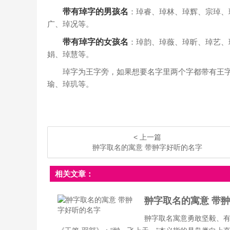
带有琸字的男孩名
：琸睿、琸林、琸辉、宗琸、
广、琸况等。
带有琸字的女孩名
：琸韵、琸薇、琸昕、琸艺、
娟、琸慧等。
琸字为王字旁，如果想要名字里两个字都带有王字
瑜、琸玑等。
< 上一篇
翀字取名的寓意 带翀字好听的名字
相关文章：
翀字取名的寓意 带
翀字取名寓意勇敢坚毅、有