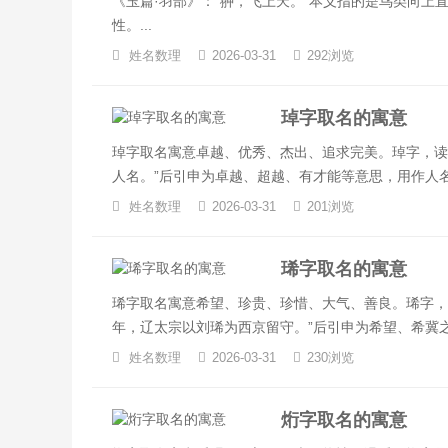
《玉篇·羽部》：“翀，飞上天。”本义指的是鸟类向上
性。...
姓名数理
2026-03-31
292浏览
琸字取名的寓意
琸字取名寓意卓越、优秀、杰出、追求完美。琸字，读作
人名。”后引申为卓越、超越、有才能等意思，用作人名
姓名数理
2026-03-31
201浏览
琋字取名的寓意
琋字取名寓意希望、珍贵、珍惜、大气、善良。琋字，
年，辽太宗以刘琋为西京留守。”后引申为希望、希冀之意
姓名数理
2026-03-31
230浏览
烆字取名的寓意