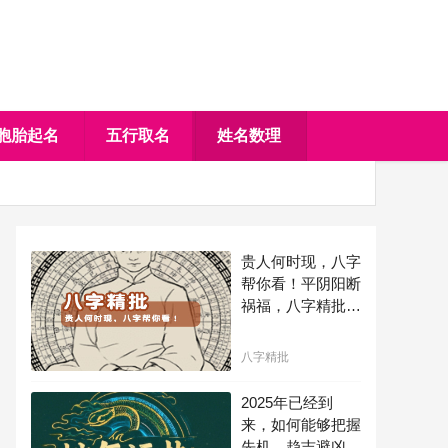
胞胎起名
五行取名
姓名数理
贵人何时现，八字
帮你看！平阴阳断
祸福，八字精批批
出一生好命运！
八字精批
2025年已经到
来，如何能够把握
先机，趋吉避凶，