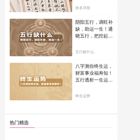
吗？
姓名详批
阴阳五行，调旺补
缺，助运一生！通
晓五行，把控起伏
波澜，调旺补缺，
助运你的一生！
五行缺什么
八字测你终生运，
财富事业福寿知！
五行透析一生运势
知天命方可福寿绵
长终生富贵！
终生运势
热门精选