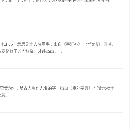
直飞，相当于“冲”字，用作人名意指孩子有辉煌的未来和顽强的个
zhuó，意思是古人名用字，出自《字汇补》：“竹角切，音卓。
意指孩子才华横溢、才能杰出。...
读音为xī，是古人用作人名的字，出自《康熙字典》：“晋天福十
。...