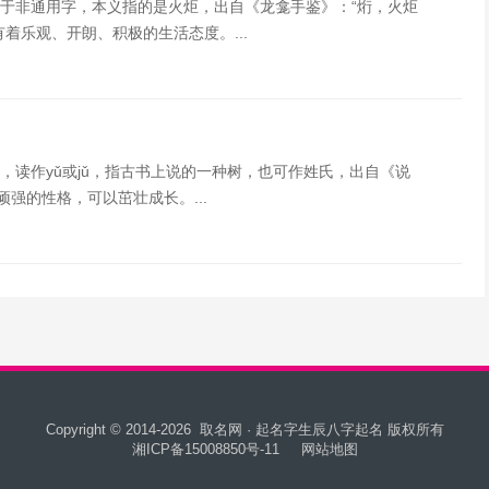
于非通用字，本义指的是火炬，出自《龙龛手鉴》：“烆，火炬
着乐观、开朗、积极的生活态度。...
读作yǔ或jǔ，指古书上说的一种树，也可作姓氏，出自《说
强的性格，可以茁壮成长。...
Copyright © 2014-2026
取名网 · 起名字生辰八字起名
版权所有
湘ICP备15008850号-11
网站地图