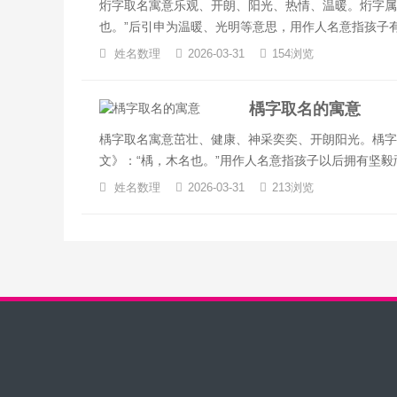
烆字取名寓意乐观、开朗、阳光、热情、温暖。烆字属
也。”后引申为温暖、光明等意思，用作人名意指孩子有
姓名数理
2026-03-31
154浏览
楀字取名的寓意
楀字取名寓意茁壮、健康、神采奕奕、开朗阳光。楀字，
文》：“楀，木名也。”用作人名意指孩子以后拥有坚毅顽
姓名数理
2026-03-31
213浏览