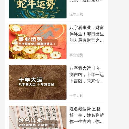
不走弯路，点击此
处查看！
流年运势
八字看事业，财富
伴终生！哪日出生
的人最有财官之
命，十之八九是大
官或富豪，解读您
事业运势
的事业天赋，扭转
当下不利困局！！
八字看大运 十年
测吉凶，十年一运
卜吉凶，未来命运
全知晓。
十年大运
姓名藏运势 五格
解一生，姓名判断
你一生吉凶，你的
名字真的适合你