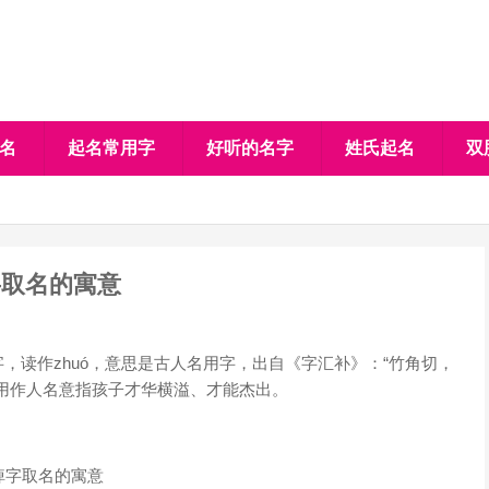
名
起名常用字
好听的名字
姓氏起名
双
字取名的寓意
读作zhuó，意思是古人名用字，出自《字汇补》：“竹角切，
用作人名意指孩子才华横溢、才能杰出。