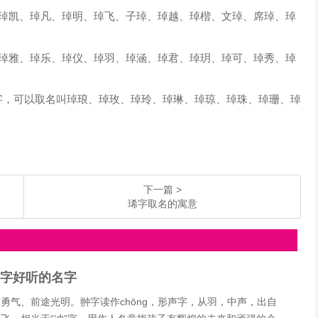
琸凯、琸凡、琸明、琸飞、子琸、琸越、琸楷、文琸、席琸、琸
琸雅、琸乐、琸仪、琸羽、琸涵、琸君、琸玥、琸可、琸秀、琸
，可以取名叫琸琅、琸玫、琸玲、琸琳、琸琼、琸珠、琸珊、琸
下一篇 >
琋字取名的寓意
翀字好听的名字
勇气、前途光明。翀字读作chōng，形声字，从羽，中声，出自