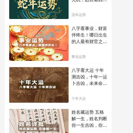
不走弯路，点击此
处查看！
流年运势
八字看事业，财富
伴终生！哪日出生
的人最有财官之
命，十之八九是大
官或富豪，解读您
事业运势
的事业天赋，扭转
当下不利困局！！
八字看大运 十年
测吉凶，十年一运
卜吉凶，未来命运
全知晓。
十年大运
姓名藏运势 五格
解一生，姓名判断
你一生吉凶，你的
名字真的适合你