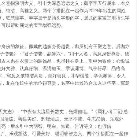
人名意指深明大义、引申为深思远虑之义；颍字字五行属水，本义
、纯洁、高雅之义。两个字搭配在一起作为2024年出生的周姓
博，聪慧懂事。申字属于是抬头字形的字，属龙的宝宝宜用抬头字
，可以帮助属龙的宝宝增强运势。
身份的象征。佩戴的越多身份越贵，珈罗则有王殿之意。后珈亦
子偕老》：“君子偕老，副笄六~。”用于人名，寓意身份尊贵、德
指古人系在衣带上的装饰品，也指挂在身上，引申为敬仰；心悦诚
美好文雅、认真仔细、温润如玉、学识渊博、气宇轩昂、品格高
名字，寓意女孩纯洁高贵，美好善良，才华横溢，学识渊博，令人
名，龙在传统中的地位很尊贵，名字中比较适合加入这些字，寓意
志》：“中夜有大流星长数丈，光烁如电。”《周礼·考工记·总
耀眼活泼、善良美好、辉煌灿烂、无坚不摧、斗志昂扬、乐观外
刚亮；后来引申为明智、明白、知道、告诉等义；也假借
明了、乐观豁达、可爱美好、聪明睿智之义。两个字搭配在一起作