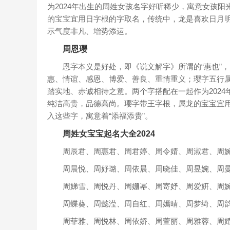
为2024年出生的周姓女孩名字好听稀少，寓意女孩
的宝宝宜用日字根的字取名，传统中，龙是喜欢日月明
示气度非凡、增势添运。
周恩璎
恩字本义是好处，即《说文解字》所谓的“惠也”，
惠、情谊、感恩、博爱、善良、重情重义；璎字五行
踏实地、赤诚相待之意。两个字搭配在一起作为202
纯洁高贵，品德高尚。璎字带王字根，属龙的宝宝宜
入这些字，寓意着“添福添贵”。
周姓女宝宝起名大全2024
周辰君、周惠君、周君婷、周令婧、周淑君、周
周晨悦、周妤璐、周依晨、周晓佳、周昱婉、周
周娣雪、周悦丹、周姗幂、周寄妤、周爱妍、周
周蝶葵、周懿滢、周自红、周嫣晴、周梦绮、周
周菲雅、周悦林、周依娇、周萱丽、周雅蓉、周