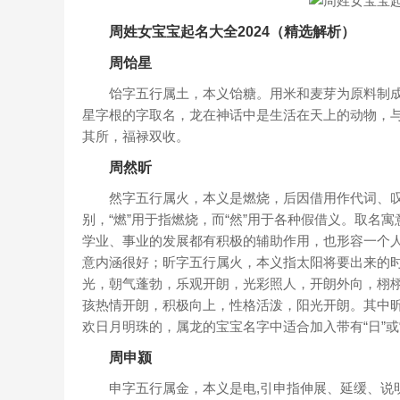
周姓女宝宝起名大全2024（精选解析）
周饴星
饴字五行属土，本义饴糖。用米和麦芽为原料制成
星字根的字取名，龙在神话中是生活在天上的动物，与
其所，福禄双收。
周然昕
然字五行属火，本义是燃烧，后因借用作代词、叹
别，“燃”用于指燃烧，而“然”用于各种假借义。取
学业、事业的发展都有积极的辅助作用，也形容一个
意内涵很好；昕字五行属火，本义指太阳将要出来的
光，朝气蓬勃，乐观开朗，光彩照人，开朗外向，栩栩
孩热情开朗，积极向上，性格活泼，阳光开朗。其中
欢日月明珠的，属龙的宝宝名字中适合加入带有“日”或
周申颍
申字五行属金，本义是电,引申指伸展、延缓、说明