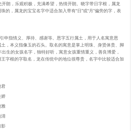
阳光开朗，乐观积极，充满希望，热情开朗。晓字带日字根，属龙
珠的，属龙的宝宝名字中适合加入带有“日”或“月”偏旁的字，表
引申指情义、厚待、感谢等。恩字五行属土，用于人名寓意恩
属土，本义指像玉的石头。取名的寓意是掌上明珠、身贤体贵、脚
4年出生的女孩名字，独特好听，寓意女孩重情重义，善良博爱，
用王字根的字取名，龙在传统中的地位很尊贵，名字中比较适合加
婉君
曼娇
婉雅
韵清
婧影