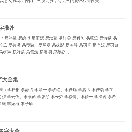
雅。寓意女孩聪明伶俐，气质高雅，有大气的胸怀和知性美。...
字推荐
易婷翌 易婉溥 易雨媛 易焓菀 易洋雯 易昕萌 易蒽萱 易诗朦 易
芯蕊 易芸溪 易琴璐、易翌斓 易姝影 易美羿 易羽卿 易光妮 易羽漩
妍琳 易雅懿 易雪悠 易馨澜 易菱窈...
字大全集
集：李梓桐 李静怡 李靖一 李玫瑾、李佳瑶 李嘉欣 李佳颖 李芷
芮汐 李云锦、李晗茹 李馨彤 李云梦 李筱蕾、李倩一 李温婉 李希
 李沁桐 李子瑜...
名字大全