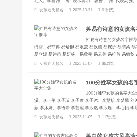
动人。李睿雅：“睿” 表示聪明、睿智，“雅” 代表高
女孩姓氏起名
2025-10-31
61浏览
姓易有诗意的女孩名
姓易有诗意的女孩名字推荐：
绮雪、易菲冉 易焓柳 易婌萤 易歆楠 易琬忻 易晴柔 易
易欣妮 易诗芮 易妍筱、易欣斐 易若美 易柠苒 易毓秋 易
女孩姓氏起名
2023-11-07
85浏览
100分姓李女孩的名
100分姓李女孩的名字大全
溪、李一彤 李子璇 李子萱 李子沐、李慧珍 李梦馨 刘
颜 李沐妍、李语希 李芸熙 李欣然 李欣瑶、李心怡 李晨曦
女孩姓氏起名
2023-11-05
117浏览
姓白的女孩古风高冷