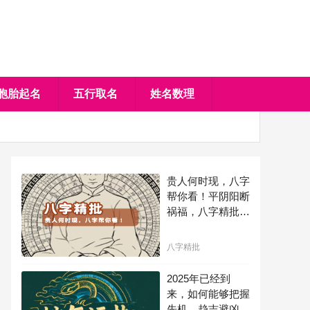
胞胎起名
五行取名
姓名数理
贵人何时现，八字
帮你看！平阴阳断
祸福，八字精批批
出一生好命运！
八字精批
2025年已经到
来，如何能够把握
先机，趋吉避凶，