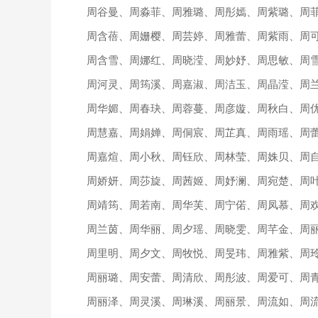
周谷曼、周淼菲、周雅璐、周彤嫣、周紫璐、周
周含蓓、周姗樱、周芸婷、周雅蕾、周紫雨、周
周含雪、周娜红、周晓滢、周妙妤、周思敏、周
周河灵、周筠溪、周嘉淑、周洁玉、周晶滢、周
周华媚、周春玦、周蓉蔓、周彦嫙、周秋白、周
周慧嘉、周娟婵、周侗宸、周芷真、周雨瑶、周
周嘉煊、周小秋、周钰欣、周林莹、周姝贝、周
周娇妍、周莎旋、周茜姬、周妤澜、周宛楚、周
周靖筠、周若南、周华芙、周宁偌、周凤慕、周
周兰茵、周华丽、周夕瑶、周晓雯、周芊金、周
周里明、周夕文、周牧悦、周旻玮、周雅紫、周
周丽璐、周安蕾、周清欣、周彤波、周爱可、周
周丽泽、周灵溪、周琳溪、周丽景、周流如、周