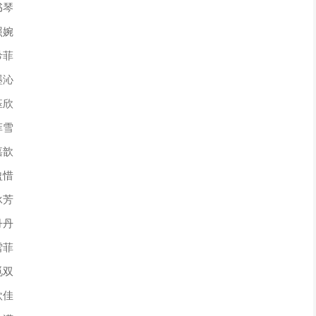
书琴
照婉
希菲
墨沁
钰欣
菲雪
嘉歆
盈惜
泳芳
丹丹
雪菲
觅双
欣佳