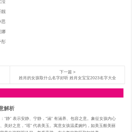
欣滢
昕靓
静思
慧娜
予彤
下一篇 >
姓肖的女孩取什么名字好听 姓肖女宝宝2023名字大全
意解析
“静” 表示安静、宁静，“涵” 有涵养、包容之意。象征女孩内心
柔、美好之意，“瑶” 代表美玉。寓意女孩温柔婉约，如美玉般美丽