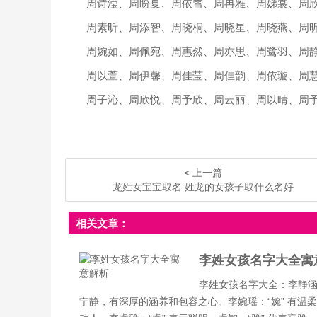
周诗滢、周盼夏、周依雪、周冉雅、周娣裳、周
周素昕、周添智、周晓桐、周晓星、周晓燕、周
周婉如、周佩宛、周惠然、周亦思、周鹭羽、周
周以萱、周伊馨、周佳莹、周佳韵、周依璇、周
周子沁、周欣悦、周予欣、周云丽、周以晴、周
< 上一篇
龙姓女宝宝取名 姓龙的女孩子取什么名好
相关文章：
李姓女孩名字大全寓
李姓女孩名字大全：李静涵：
宁静，有深厚的涵养和包容之心。李婉瑶：“婉” 有温