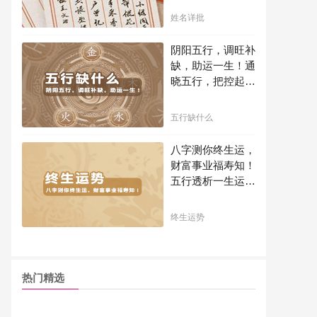
吗？
姓名详批
阴阳五行，调旺补
缺，助运一生！通
晓五行，把控起伏
波澜，调旺补缺，
助运你的一生！
五行缺什么
八字测你终生运，
财富事业福寿知！
五行透析一生运势
知天命方可福寿绵
长终生富贵！
终生运势
热门精选