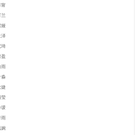
菲甯
可兰
雪娅
兰泽
优琦
蕾盈
自雨
叶淼
欢婕
丽莹
玲瑗
青雨
流婉