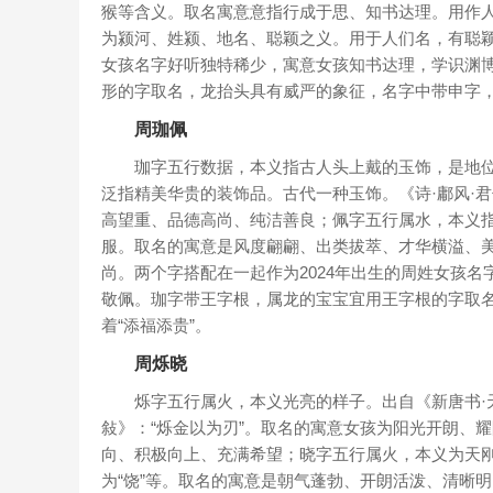
猴等含义。取名寓意意指行成于思、知书达理。用作
为颍河、姓颍、地名、聪颖之义。用于人们名，有聪颖
女孩名字好听独特稀少，寓意女孩知书达理，学识渊
形的字取名，龙抬头具有威严的象征，名字中带申字
周珈佩
珈字五行数据，本义指古人头上戴的玉饰，是地位
泛指精美华贵的装饰品。古代一种玉饰。《诗·鄘风·君
高望重、品德高尚、纯洁善良；佩字五行属水，本义
服。取名的寓意是风度翩翩、出类拔萃、才华横溢、
尚。两个字搭配在一起作为2024年出生的周姓女孩
敬佩。珈字带王字根，属龙的宝宝宜用王字根的字取
着“添福添贵”。
周烁晓
烁字五行属火，本义光亮的样子。出自《新唐书·天文
敍》：“烁金以为刃”。取名的寓意女孩为阳光开朗、
向、积极向上、充满希望；晓字五行属火，本义为天
为“饶”等。取名的寓意是朝气蓬勃、开朗活泼、清晰