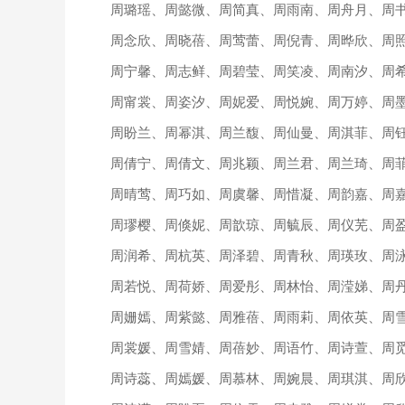
周璐瑶、周懿微、周简真、周雨南、周舟月、周
周念欣、周晓蓓、周莺蕾、周倪青、周晔欣、周
周宁馨、周志鲜、周碧莹、周笑凌、周南汐、周
周甯裳、周姿汐、周妮爱、周悦婉、周万婷、周
周盼兰、周幂淇、周兰馥、周仙曼、周淇菲、周
周倩宁、周倩文、周兆颖、周兰君、周兰琦、周
周晴莺、周巧如、周虞馨、周惜凝、周韵嘉、周
周璆樱、周倏妮、周歆琼、周毓辰、周仪芜、周
周润希、周杭英、周泽碧、周青秋、周瑛玫、周
周若悦、周荷娇、周爱彤、周林怡、周滢娣、周
周姗嫣、周紫懿、周雅蓓、周雨莉、周依英、周
周裳媛、周雪婧、周蓓妙、周语竹、周诗萱、周
周诗蕊、周嫣媛、周慕林、周婉晨、周琪淇、周