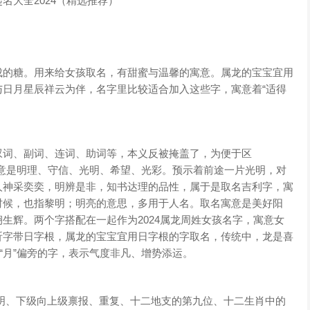
的糖。用来给女孩取名，有甜蜜与温馨的寓意。属龙的宝宝宜用
日月星辰祥云为伴，名字里比较适合加入这些字，寓意着“适得
词、副词、连词、助词等，本义反被掩盖了，为便于区
名寓意是明理、守信、光明、希望、光彩。预示着前途一片光明，对
人神采奕奕，明辨是非，知书达理的品性，属于是取名吉利字，寓
时候，也指黎明；明亮的意思，多用于人名。取名寓意是美好阳
生辉。两个字搭配在一起作为2024属龙周姓女孩名字，寓意女
昕字带日字根，属龙的宝宝宜用日字根的字取名，传统中，龙是喜
“月”偏旁的字，表示气度非凡、增势添运。
、下级向上级禀报、重复、十二地支的第九位、十二生肖中的