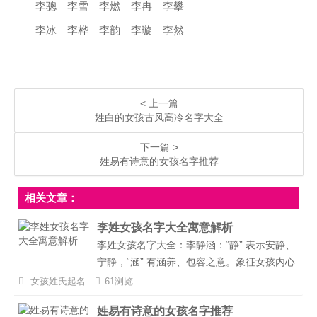
李骢 李雪 李燃 李冉 李攀
李冰 李桦 李韵 李璇 李然
< 上一篇
姓白的女孩古风高冷名字大全
下一篇 >
姓易有诗意的女孩名字推荐
相关文章：
李姓女孩名字大全寓意解析
李姓女孩名字大全：李静涵：“静” 表示安静、
宁静，“涵” 有涵养、包容之意。象征女孩内心
宁静，有深厚的涵养和包容之心。李婉
女孩姓氏起名
61浏览
瑶：“婉” 有温柔、美好之意，“瑶” 代表美玉。
姓易有诗意的女孩名字推荐
寓意女孩温柔婉约，如美玉般美丽动人。李睿