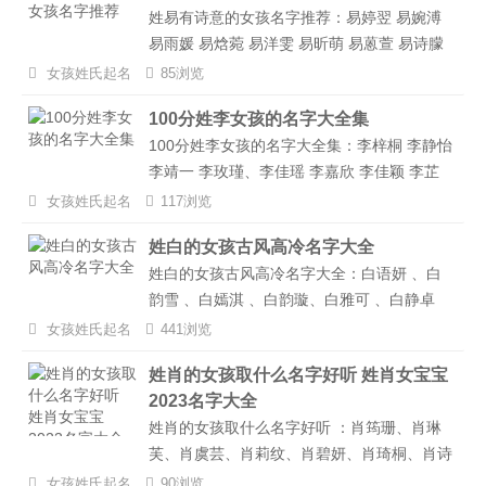
姓易有诗意的女孩名字推荐：易婷翌 易婉溥
雅：“睿” 表示聪明、睿智，“雅” 代表高雅。寓
易雨媛 易焓菀 易洋雯 易昕萌 易蒽萱 易诗朦
意女孩聪明伶俐，气质高雅，有大气的胸怀和
易绮雪、易菲冉 易焓柳 易婌萤 易歆楠 易琬
知性美。...
女孩姓氏起名
85浏览
忻 易晴柔 易芯蕊 易芸溪 易琴璐、易翌斓 易
100分姓李女孩的名字大全集
姝影 易美羿 易羽卿 易光妮 易羽漩 易欣妮 易
100分姓李女孩的名字大全集：李梓桐 李静怡
诗芮 易妍筱、易欣斐 易若美 易柠苒 易毓秋
李靖一 李玫瑾、李佳瑶 李嘉欣 李佳颖 李芷
易妍琳 易雅懿 易雪悠 易馨澜 易菱窈...
溪、李一彤 李子璇 李子萱 李子沐、李慧珍
女孩姓氏起名
117浏览
李梦馨 刘芮汐 李云锦、李晗茹 李馨彤 李云
姓白的女孩古风高冷名字大全
梦 李筱蕾、李倩一 李温婉 李希颜 李沐妍、
姓白的女孩古风高冷名字大全：白语妍 、白
李语希 李芸熙 李欣然 李欣瑶、李心怡 李晨
韵雪 、白嫣淇 、白韵璇、白雅可 、白静卓
曦 李沁桐 李子瑜...
、白灵琼 、白莉思、白静蓉 、白雯思 、白依
女孩姓氏起名
441浏览
娜 、白俪慧、白馨滢 、白兮璐 、白钰雯 、
姓肖的女孩取什么名字好听 姓肖女宝宝
白滢兰、白雪洁 、白诗俪 、白琳芷 、白芷
2023名字大全
汐、白芷丹 、白瑶宛 、白瑾兰 、白芷妍、白
姓肖的女孩取什么名字好听 ：肖筠珊、肖琳
珊绮 、白诗珊 、白彤菱 、白嘉雅...
芙、肖虞芸、肖莉纹、肖碧妍、肖琦桐、肖诗
倩、肖琳娜、肖绮江、肖微桐、肖莉芙、肖语
女孩姓氏起名
90浏览