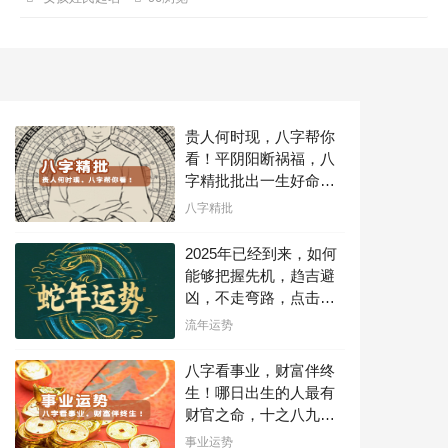
邑、肖筠芬、肖微芙、肖虞芬、肖凤采、肖琪
凌、肖熙桐、肖烟芷、肖微玲、肖琦娜、肖诗
芙、肖熙芙、肖菡邑、肖莉桐、肖琦沁、肖铃
娜、肖嘉妙、肖梦妍、肖梦妙、肖琪珊、肖琦
纹...
贵人何时现，八字帮你
看！平阴阳断祸福，八
字精批批出一生好命
运！
八字精批
2025年已经到来，如何
能够把握先机，趋吉避
凶，不走弯路，点击此
处查看！
流年运势
八字看事业，财富伴终
生！哪日出生的人最有
财官之命，十之八九是
大官或富豪，解读您的
事业运势