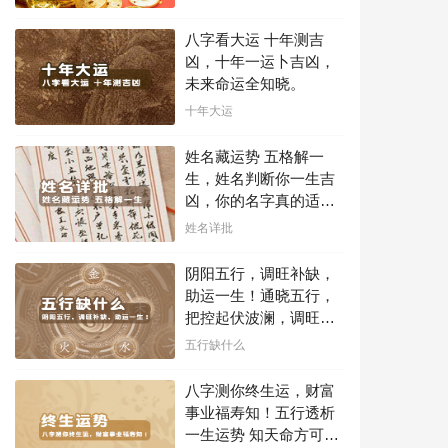
事业天赋，扭转当下不
利困局！！
八字看大运 十年测吉
凶，十年一运卜吉凶，
未来命运全知晓。
十年大运
姓名藏运势 五格解一
生，姓名判断你一生吉
凶，你的名字真的适合
你吗？
姓名详批
阴阳五行，调旺补缺，
助运一生！通晓五行，
把控起伏波澜，调旺补
缺，助运你的一生！
五行缺什么
八字测你终生运，财富
事业福寿知！五行透析
一生运势 知天命方可福