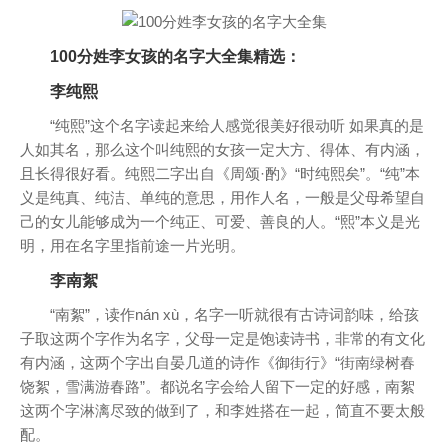
100分姓李女孩的名字大全集精选：
李纯熙
“纯熙”这个名字读起来给人感觉很美好很动听 如果真的是
人如其名，那么这个叫纯熙的女孩一定大方、得体、有内涵，
且长得很好看。纯熙二字出自《周颂·酌》“时纯熙矣”。“纯”本
义是纯真、纯洁、单纯的意思，用作人名，一般是父母希望自
己的女儿能够成为一个纯正、可爱、善良的人。“熙”本义是光
明，用在名字里指前途一片光明。
李南絮
“南絮”，读作nán xù，名字一听就很有古诗词韵味，给孩
子取这两个字作为名字，父母一定是饱读诗书，非常的有文化
有内涵，这两个字出自晏几道的诗作《御街行》“街南绿树春
饶絮，雪满游春路”。都说名字会给人留下一定的好感，南絮
这两个字淋漓尽致的做到了，和李姓搭在一起，简直不要太般
配。