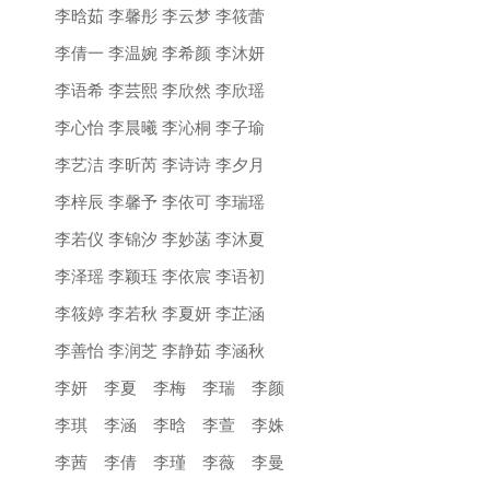
李晗茹 李馨彤 李云梦 李筱蕾
李倩一 李温婉 李希颜 李沐妍
李语希 李芸熙 李欣然 李欣瑶
李心怡 李晨曦 李沁桐 李子瑜
李艺洁 李昕芮 李诗诗 李夕月
李梓辰 李馨予 李依可 李瑞瑶
李若仪 李锦汐 李妙菡 李沐夏
李泽瑶 李颖珏 李依宸 李语初
李筱婷 李若秋 李夏妍 李芷涵
李善怡 李润芝 李静茹 李涵秋
李妍 李夏 李梅 李瑞 李颜
李琪 李涵 李晗 李萱 李姝
李茜 李倩 李瑾 李薇 李曼