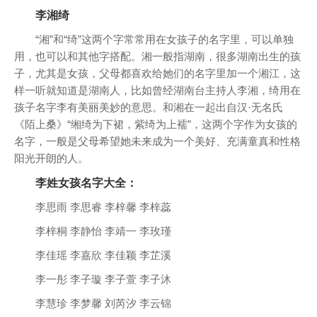
李湘绮
“湘”和“绮”这两个字常常用在女孩子的名字里，可以单独
用，也可以和其他字搭配。湘一般指湖南，很多湖南出生的孩
子，尤其是女孩，父母都喜欢给她们的名字里加一个湘江，这
样一听就知道是湖南人，比如曾经湖南台主持人李湘，绮用在
孩子名字李有美丽美妙的意思。和湘在一起出自汉·无名氏
《陌上桑》“缃绮为下裙，紫绮为上襦”，这两个字作为女孩的
名字，一般是父母希望她未来成为一个美好、充满童真和性格
阳光开朗的人。
李姓女孩名字大全：
李思雨 李思睿 李梓馨 李梓蕊
李梓桐 李静怡 李靖一 李玫瑾
李佳瑶 李嘉欣 李佳颖 李芷溪
李一彤 李子璇 李子萱 李子沐
李慧珍 李梦馨 刘芮汐 李云锦