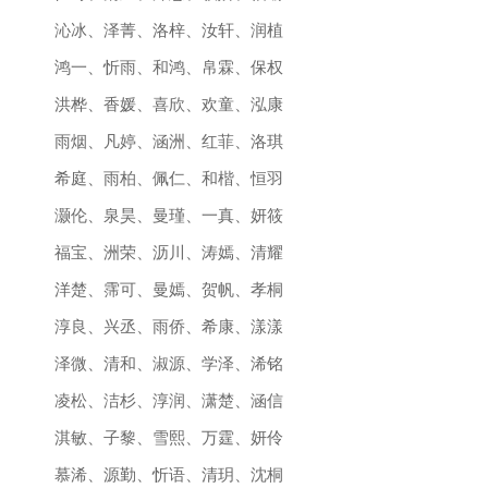
沁冰、泽菁、洛梓、汝轩、润植
鸿一、忻雨、和鸿、帛霖、保权
洪桦、香媛、喜欣、欢童、泓康
雨烟、凡婷、涵洲、红菲、洛琪
希庭、雨柏、佩仁、和楷、恒羽
灏伦、泉昊、曼瑾、一真、妍筱
福宝、洲荣、沥川、涛嫣、清耀
洋楚、霈可、曼嫣、贺帆、孝桐
淳良、兴丞、雨侨、希康、漾漾
泽微、清和、淑源、学泽、浠铭
凌松、洁杉、淳润、潇楚、涵信
淇敏、子黎、雪熙、万霆、妍伶
慕浠、源勤、忻语、清玥、沈桐