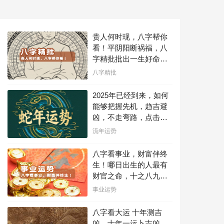
名声大噪。...
贵人何时现，八字帮你
看！平阴阳断祸福，八
字精批批出一生好命
运！
八字精批
2025年已经到来，如何
能够把握先机，趋吉避
凶，不走弯路，点击此
处查看！
流年运势
八字看事业，财富伴终
生！哪日出生的人最有
财官之命，十之八九是
大官或富豪，解读您的
事业运势
事业天赋，扭转当下不
利困局！！
八字看大运 十年测吉
凶，十年一运卜吉凶，