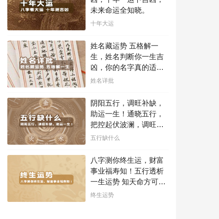
未来命运全知晓。
十年大运
姓名藏运势 五格解一
生，姓名判断你一生吉
凶，你的名字真的适合
你吗？
姓名详批
阴阳五行，调旺补缺，
助运一生！通晓五行，
把控起伏波澜，调旺补
缺，助运你的一生！
五行缺什么
八字测你终生运，财富
事业福寿知！五行透析
一生运势 知天命方可福
寿绵长终生富贵！
终生运势