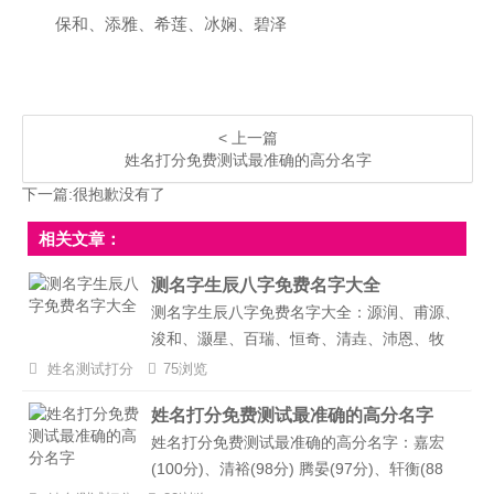
保和、添雅、希莲、冰娴、碧泽
< 上一篇
姓名打分免费测试最准确的高分名字
下一篇:很抱歉没有了
相关文章：
测名字生辰八字免费名字大全
测名字生辰八字免费名字大全：源润、甫源、
浚和、灏星、百瑞、恒奇、清垚、沛恩、牧
妍、伯瑜、沁冰、泽菁、洛梓、汝轩、润植、
姓名测试打分
75浏览
鸿一、忻雨、和鸿、帛霖、保权、洪桦、香
姓名打分免费测试最准确的高分名字
媛、喜欣、欢童、泓康、雨烟、凡婷、涵洲、
姓名打分免费测试最准确的高分名字：嘉宏
红菲、洛琪...
(100分)、清裕(98分) 腾晏(97分)、轩衡(88