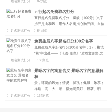
分) 梁俊(86分)、旭嘉(82分) 郴安(82分)、浩
姓名测试打分
82浏览
强(86分) 道润(98分)、岳含(85分) 易嘉(100
五行起名免费取名打分
分)、昆刚(86分) 伦文(95分)、宗铭(83分) 宗
五行起名免费取名打分：岚歆（100分）岚字
桥(95分)、志仁(93分)...
拆开是山和风，用作人名寓指心胸开阔、自信
大度。歆字属于音字族，在音字族里，音字都
姓名测试打分
64浏览
是声符兼义符。书璟（100分）书——出处
免费生辰八字起名打分100分名字
《周书·庾信传》“幼而俊迈;聪敏绝伦;博览群
免费生辰八字起名打分100分名字：1）. 彬恺
书；”意为孩子文思敏捷。“璟”字为高贵之意
“彬”字出处——《论语·雍也》“质胜文则野;文
的字，直接意思是指玉的光彩;用作人名表示
胜质则史。文质彬彬;然后君子。”形容人既文
富贵吉祥。...
姓名测试打分
188浏览
雅又朴实，后形容人文雅有礼貌。体现男孩谦
景昭名字的寓意含义 景昭名字的意思解
逊有礼、气质不凡等美好意蕴。恺字出自古诗
释
词“振旅恺以入于晋。”阐述军队得胜所奏的乐
景，环境的风光；情况，状况；佩服，敬慕；
曲。引申为杰出、勇敢、多才之义，形容做事
祥瑞；高，大。昭，指光明美好、显著、明
果断、勇敢，情商高。“彬恺”一名形容孩子风
显、彰明，主要想要表示一种期望的意思。景
度翩翩、才华横溢、马到成功。...
姓名测试打分
134浏览
昭名字寓意热情、创新、善表达，也寓意为人
博学多才，眼光独到，聪明过人，事业有成，