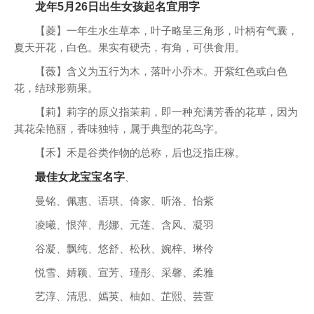
龙年5月26日出生女孩起名宜用字
【菱】一年生水生草本，叶子略呈三角形，叶柄有气囊，
夏天开花，白色。果实有硬壳，有角，可供食用。
【薇】含义为五行为木，落叶小乔木。开紫红色或白色
花，结球形蒴果。
【莉】莉字的原义指茉莉，即一种充满芳香的花草，因为
其花朵艳丽，香味独特，属于典型的花鸟字。
【禾】禾是谷类作物的总称，后也泛指庄稼。
最佳女龙宝宝名字
、
曼铭、佩惠、语琪、倚家、听洛、怡紫
凌曦、恨萍、彤娜、元莲、含风、凝羽
谷凝、飘纯、悠舒、松秋、婉梓、琳伶
悦雪、婧颖、宣芳、瑾彤、采馨、柔雅
艺淳、清思、嫣英、柚如、芷熙、芸萱