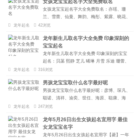
女孩龙宝宝起名字大全免费取名
女孩龙宝宝起名字大全免费取名：亦瑶、珊
兰、雪蕾、仙曼、舞韵、梅彤、紫露、晓花、
凝梦、睿婕、晓玉、雁芸、萱雯、馨影、蓝
龙年起名
42浏览
珊、馥嫣、慧梨、水柔、雅柏、巧林、虹颖、
龙年新生儿取名字大全免费 印象深刻的
寻真、婉兰、绮芙、水碧、韵倩、妮蓝、幽
宝宝起名
绿...
龙年新生儿取名字大全免费 印象深刻的宝宝
起名：贝菡 熙静 芝儿 晞琳 月雪 乐迪 珊蕾、
谷娜 曼茹 月樱 婉静 昕雁 紫玲 佩曼、采沁 忆
龙年起名
316浏览
蓉 松杏 碧醉 静娴 梦绿 黛檀、俊颖 涵子 艳新
男孩龙宝宝取什么名字最好呢
霜笑 谷秋 芬佩 雪雨、书雪 惠晴 诗蓝 净尔 菱
男孩龙宝宝取什么名字最好呢：彦博、琛凡、
天 蓝虞 采静、微竹 忆曼 嘉以 红雨 凌妍 柔灵
聪诺、清祥、渝奕、世任、海原、聪康、海
幻容...
道、聪庚、麒霖、新雄、俊伟、威恺、恺石、
龙年起名
247浏览
睿泽、聪原、翰元、烁译、牧逸、聪帆、存
龙年5月26日出生女孩起名宜用字 最佳
诚、锦嘉、琛远、棕海、清铎、源言、绍毅、
女龙宝宝名字
浩言、杉信、弘志、超仁...
龙年5月26日出生女孩起名宜用字【菱】一年