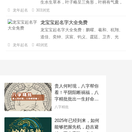
生水生草本，叶子略呈三角形，叶柄有气囊，
夏天开花，白色。果实有硬壳，有角，可供食
龙年起名
303浏览
用。 【薇】含义为五行为木，落叶小乔木。
龙宝宝起名字大全免费
开紫红色或白色花，结球形蒴果。【莉】莉字
龙宝宝起名字大全免费：鹏曜、羲和、杭翔、
的原义指茉莉，即一种充满芳香的花草，因...
道佳、奕钟、滨宸、钧义、霆廷、卫齐、光
骏、辰秦、锋铎、信寅、宸景、谦震、浩盛、
龙年起名
40浏览
迅友、亚宸、锋岩、金凡、沐权、尊钧、诺
翰、鹏曜、羲和、杭翔、道佳、奕钟...
贵人何时现，八字帮你
看！平阴阳断祸福，八
字精批批出一生好命
运！
八字精批
2025年已经到来，如何
能够把握先机，趋吉避