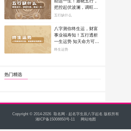
助运一生！通晓五行，
把控起伏波澜，调旺补
缺，助运你的一生！
五行缺什么
八字测你终生运，财富
事业福寿知！五行透析
一生运势 知天命方可福
寿绵长终生富贵！
终生运势
热门精选
Copyright © 2014-2026
取名网 · 起名字生辰八字起名
版权所有
湘ICP备15008850号-11
网站地图