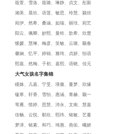
筱萱、雪洛、筱璐、琳静、贞文、彤新
湘美、晨欣、语莲、敏思、玲慧、颍丝
宛伊、然希、桑涵、如瑞、丽琀、宛艺
阳云、佩卿、妙熙、曼铃、歆希、欣楚
愫媛、慧琳、梅彦、笑敏、云璐、颖春
馨娴、忆平、婷锦、雅玮、贞妍、怡语
熙嘉、然梅、子初、嘉熙、语晓、佳元
大气女孩名字集锦
瞳姝、儿嘉、宁旻、瑛傲、蔓梦、欣缘
镟寒、轩香、雪怡、惠涵、青赫、颖一
苇雁、惜婷、思慧、沛永、文南、慧嘉
佳畅、云悦、郗欣、熙祎、铭敏、艺蔓
梦泽、铭素、和巧、琦惠、燕佑、曦娇