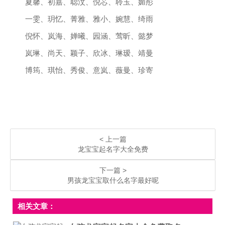
夏馨、初嘉、聪汶、倪芯、聆玉、媚彤
一雯、玥忆、菁雅、雅小、婉慧、绮雨
倪怀、岚海、婵曦、园涵、莺昕、懿梦
岚琳、尚天、颖子、欣冰、琳瑷、靖曼
博筠、琪怡、秀俊、意岚、薇曼、珍寄
< 上一篇
龙宝宝起名字大全免费
下一篇 >
男孩龙宝宝取什么名字最好呢
相关文章：