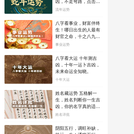
凶，不走弯路，点击此
处查看！
流年运势
八字看事业，财富伴终
生！哪日出生的人最有
财官之命，十之八九是
大官或富豪，解读您的
事业运势
事业天赋，扭转当下不
利困局！！
八字看大运 十年测吉
凶，十年一运卜吉凶，
未来命运全知晓。
十年大运
姓名藏运势 五格解一
生，姓名判断你一生吉
凶，你的名字真的适合
你吗？
姓名详批
阴阳五行，调旺补缺，